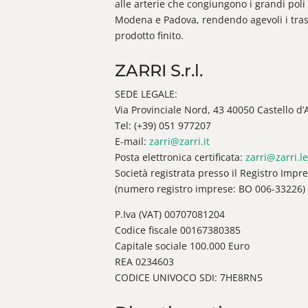
alle arterie che congiungono i grandi poli 
Modena e Padova, rendendo agevoli i trasp
prodotto finito.
ZARRI S.r.l.
SEDE LEGALE:
Via Provinciale Nord, 43 40050 Castello d’Ar
Tel: (+39) 051 977207
E-mail:
zarri@zarri.it
Posta elettronica certificata:
zarri@zarri.le
Società registrata presso il Registro Impr
(numero registro imprese: BO 006-33226)
P.Iva (VAT) 00707081204
Codice fiscale 00167380385
Capitale sociale 100.000 Euro
REA 0234603
CODICE UNIVOCO SDI: 7HE8RN5