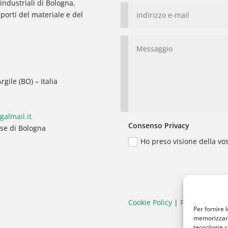
industriali di Bologna,
orti del materiale e del
gile (BO) – Italia
galmail.it
Consenso Privacy
ese di Bologna
Ho preso visione della vo
Cookie Policy
|
Privacy Policy
Per fornire 
memorizzare 
tecnologie c