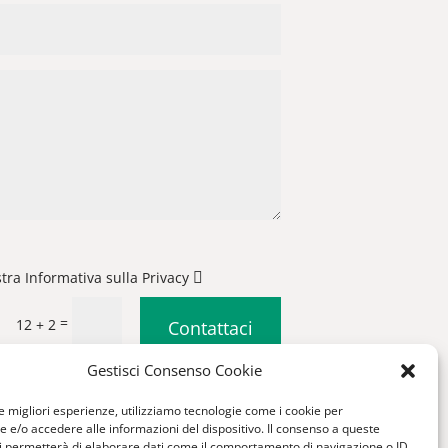
stra Informativa sulla Privacy
=
12 + 2
Contattaci
Gestisci Consenso Cookie
|
Condizioni generali di vendita
le migliori esperienze, utilizziamo tecnologie come i cookie per
e/o accedere alle informazioni del dispositivo. Il consenso a queste
i permetterà di elaborare dati come il comportamento di navigazione o ID