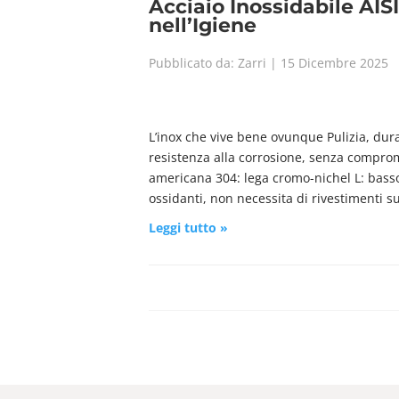
Acciaio Inossidabile AIS
nell’Igiene
Pubblicato da: Zarri | 15 Dicembre 2025
L’inox che vive bene ovunque Pulizia, dura
resistenza alla corrosione, senza comprome
americana 304: lega cromo-nichel L: basso 
ossidanti, non necessita di rivestimenti su
Leggi tutto »