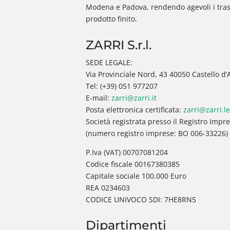
Modena e Padova, rendendo agevoli i trasp
prodotto finito.
ZARRI S.r.l.
SEDE LEGALE:
Via Provinciale Nord, 43 40050 Castello d’Ar
Tel: (+39) 051 977207
E-mail:
zarri@zarri.it
Posta elettronica certificata:
zarri@zarri.le
Società registrata presso il Registro Impr
(numero registro imprese: BO 006-33226)
P.Iva (VAT) 00707081204
Codice fiscale 00167380385
Capitale sociale 100.000 Euro
REA 0234603
CODICE UNIVOCO SDI: 7HE8RN5
Dipartimenti