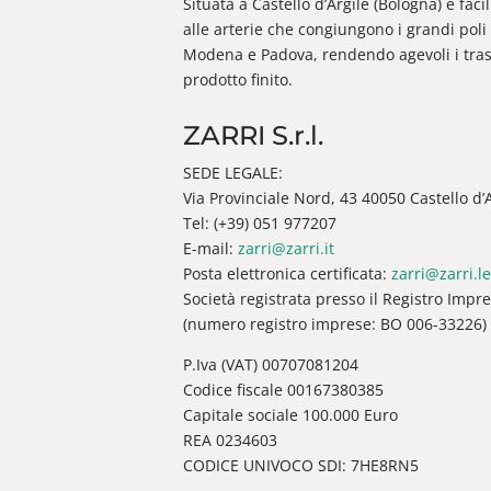
Situata a Castello d’Argile (Bologna) è fac
alle arterie che congiungono i grandi poli 
Modena e Padova, rendendo agevoli i trasp
prodotto finito.
ZARRI S.r.l.
SEDE LEGALE:
Via Provinciale Nord, 43 40050 Castello d’Ar
Tel: (+39) 051 977207
E-mail:
zarri@zarri.it
Posta elettronica certificata:
zarri@zarri.le
Società registrata presso il Registro Impr
(numero registro imprese: BO 006-33226)
P.Iva (VAT) 00707081204
Codice fiscale 00167380385
Capitale sociale 100.000 Euro
REA 0234603
CODICE UNIVOCO SDI: 7HE8RN5