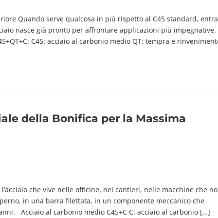
periore Quando serve qualcosa in più rispetto al C45 standard, entra
cciaio nasce già pronto per affrontare applicazioni più impegnative
o C45+QT+C: C45: acciaio al carbonio medio QT: tempra e rinveniment
iale della Bonifica per la Massima
 l’acciaio che vive nelle officine, nei cantieri, nelle macchine che n
 perno, in una barra filettata, in un componente meccanico che
anni. Acciaio al carbonio medio C45+C C: acciaio al carbonio […]