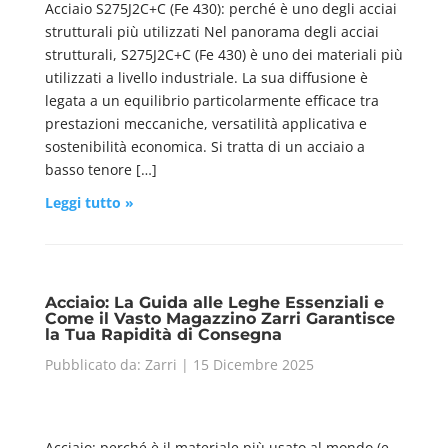
Acciaio S275J2C+C (Fe 430): perché è uno degli acciai
strutturali più utilizzati Nel panorama degli acciai
strutturali, S275J2C+C (Fe 430) è uno dei materiali più
utilizzati a livello industriale. La sua diffusione è
legata a un equilibrio particolarmente efficace tra
prestazioni meccaniche, versatilità applicativa e
sostenibilità economica. Si tratta di un acciaio a
basso tenore […]
Leggi tutto »
Acciaio: La Guida alle Leghe Essenziali e
Come il Vasto Magazzino Zarri Garantisce
la Tua Rapidità di Consegna
Pubblicato da: Zarri | 15 Dicembre 2025
Acciaio: perché è il materiale più usato al mondo (e