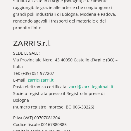
Situata a Castello d’Argile (Bologna) è facilmente
raggiungibile grazie alle arterie che congiungono i
grandi poli industriali di Bologna, Modena e Padova,
rendendo agevoli i trasporti del materiale e del
prodotto finito.
ZARRI S.r.l.
SEDE LEGALE:
Via Provinciale Nord, 43 40050 Castello d’Argile (BO) –
Italia
Tel: (+39) 051 977207
E-mail:
zarri@zarri.it
Posta elettronica certificata:
zarri@zarri.legalmail.it
Società registrata presso il Registro Imprese di
Bologna
(numero registro imprese: BO 006-33226)
P.Iva (VAT) 00707081204
Codice fiscale 00167380385