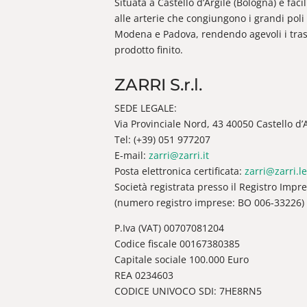
Situata a Castello d’Argile (Bologna) è fac
alle arterie che congiungono i grandi poli 
Modena e Padova, rendendo agevoli i trasp
prodotto finito.
ZARRI S.r.l.
SEDE LEGALE:
Via Provinciale Nord, 43 40050 Castello d’Ar
Tel: (+39) 051 977207
E-mail:
zarri@zarri.it
Posta elettronica certificata:
zarri@zarri.le
Società registrata presso il Registro Impr
(numero registro imprese: BO 006-33226)
P.Iva (VAT) 00707081204
Codice fiscale 00167380385
Capitale sociale 100.000 Euro
REA 0234603
CODICE UNIVOCO SDI: 7HE8RN5