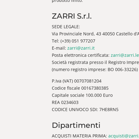
prodotto finito.
ZARRI S.r.l.
SEDE LEGALE:
Via Provinciale Nord, 43 40050 Castello d’Ar
Tel: (+39) 051 977207
E-mail:
zarri@zarri.it
Posta elettronica certificata:
zarri@zarri.le
Società registrata presso il Registro Impr
(numero registro imprese: BO 006-33226)
P.Iva (VAT) 00707081204
Codice fiscale 00167380385
Capitale sociale 100.000 Euro
REA 0234603
CODICE UNIVOCO SDI: 7HE8RN5
Dipartimenti
ACQUISTI MATERIA PRIMA:
acquisti@zarri.