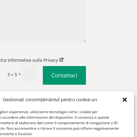
stra Informativa sulla Privacy
=
3 + 5
Contattaci
|
Condizioni generali di vendita
Gestionați consimțământul pentru cookie-uri
igliori esperienze, utilizziamo tecnologie come i cookie per
accedere alle informazioni del dispositivo. Il consenso a queste
rmetterà di elaborare dati come il comportamento di navigazione o ID
sito. Non acconsentire o ritirare il consenso può influire negativamente
ristiche e funzioni.