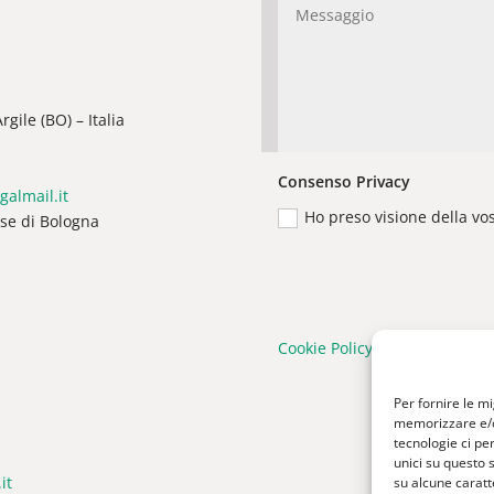
gile (BO) – Italia
Consenso Privacy
galmail.it
Ho preso visione della vo
ese di Bologna
Cookie Policy
|
Privacy Policy
Per fornire le m
memorizzare e/o 
tecnologie ci pe
unici su questo 
it
su alcune caratte