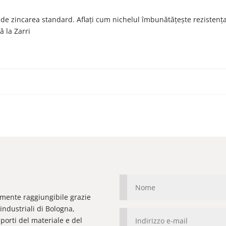
ă de zincarea standard. Aflați cum nichelul îmbunătățește rezistenț
ă la Zarri
ilmente raggiungibile grazie
industriali di Bologna,
orti del materiale e del