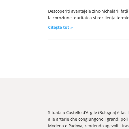
Descoperiți avantajele zinc-nichelării faț
la coroziune, duritatea și reziliența termic
Citește tot »
Situata a Castello d’Argile (Bologna) è fac
alle arterie che congiungono i grandi poli 
Modena e Padova, rendendo agevoli i trasp