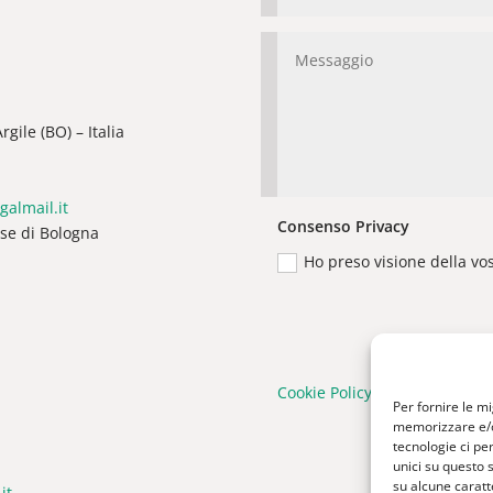
gile (BO) – Italia
galmail.it
Consenso Privacy
ese di Bologna
Ho preso visione della vo
Cookie Policy
|
Privacy Policy
Per fornire le m
memorizzare e/o 
tecnologie ci pe
unici su questo 
su alcune caratte
it