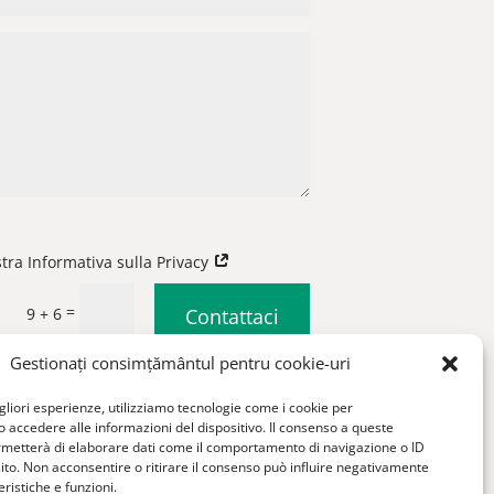
stra Informativa sulla Privacy
=
9 + 6
Contattaci
Gestionați consimțământul pentru cookie-uri
|
Condizioni generali di vendita
igliori esperienze, utilizziamo tecnologie come i cookie per
accedere alle informazioni del dispositivo. Il consenso a queste
rmetterà di elaborare dati come il comportamento di navigazione o ID
sito. Non acconsentire o ritirare il consenso può influire negativamente
ristiche e funzioni.