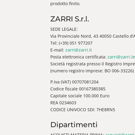
prodotto finito.
ZARRI S.r.l.
SEDE LEGALE:
Via Provinciale Nord, 43 40050 Castello d’Ar
Tel: (+39) 051 977207
E-mail:
zarri@zarri.it
Posta elettronica certificata:
zarri@zarri.le
Società registrata presso il Registro Impr
(numero registro imprese: BO 006-33226)
P.Iva (VAT) 00707081204
Codice fiscale 00167380385
Capitale sociale 100.000 Euro
REA 0234603
CODICE UNIVOCO SDI: 7HE8RN5
Dipartimenti
ACQUISTI MATERIA PRIMA:
acquisti@zarri.