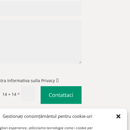
stra Informativa sulla Privacy
=
14 + 14
Contattaci
|
Condizioni generali di vendita
Gestionați consimțământul pentru cookie-uri
igliori esperienze, utilizziamo tecnologie come i cookie per