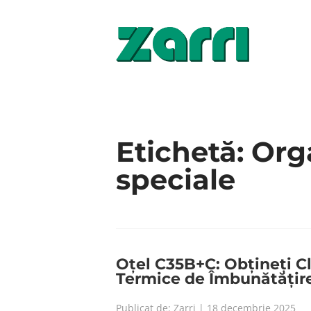
Etichetă:
Org
speciale
Oțel C35B+C: Obțineți C
Termice de Îmbunătățir
Publicat de: Zarri | 18 decembrie 2025