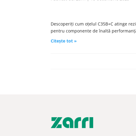
Descoperiți cum oțelul C35B+C atinge rezis
pentru componente de înaltă performanță
Citește tot »