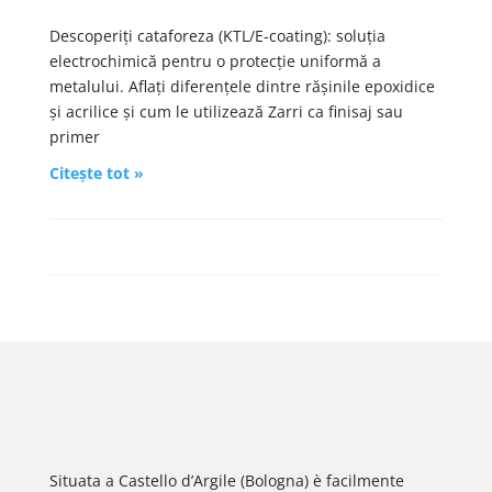
Descoperiți cataforeza (KTL/E-coating): soluția
electrochimică pentru o protecție uniformă a
metalului. Aflați diferențele dintre rășinile epoxidice
și acrilice și cum le utilizează Zarri ca finisaj sau
primer
Citește tot »
Situata a Castello d’Argile (Bologna) è facilmente