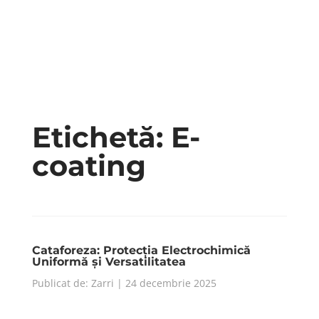
Etichetă:
E-
coating
Cataforeza: Protecția Electrochimică
Uniformă și Versatilitatea
Publicat de: Zarri | 24 decembrie 2025