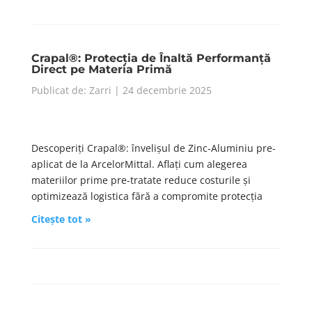
Crapal®: Protecția de Înaltă Performanță
Direct pe Materia Primă
Publicat de: Zarri | 24 decembrie 2025
Descoperiți Crapal®: învelișul de Zinc-Aluminiu pre-
aplicat de la ArcelorMittal. Aflați cum alegerea
materiilor prime pre-tratate reduce costurile și
optimizează logistica fără a compromite protecția
Citește tot »