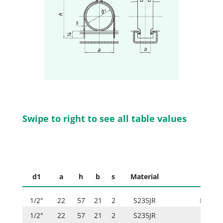
Swipe to right to see all table values
d1
a
h
b
s
Material
1/2"
22
57
21
2
S235JR
ISO 20
1/2"
22
57
21
2
S235JR