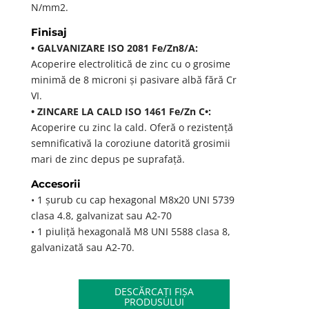
N/mm2.
Finisaj
• GALVANIZARE ISO 2081 Fe/Zn8/A:
Acoperire electrolitică de zinc cu o grosime
minimă de 8 microni și pasivare albă fără Cr
VI.
• ZINCARE LA CALD ISO 1461 Fe/Zn C•:
Acoperire cu zinc la cald. Oferă o rezistență
semnificativă la coroziune datorită grosimii
mari de zinc depus pe suprafață.
Accesorii
• 1 șurub cu cap hexagonal M8x20 UNI 5739
clasa 4.8, galvanizat sau A2-70
• 1 piuliță hexagonală M8 UNI 5588 clasa 8,
galvanizată sau A2-70.
DESCĂRCAȚI FIȘA
PRODUSULUI