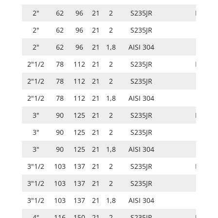
2"
62
96
21
2
S235JR
ISO 20
2"
62
96
21
2
S235JR
2"
62
96
21
1,8
AISI 304
2"1/2
78
112
21
2
S235JR
ISO 20
2"1/2
78
112
21
2
S235JR
2"1/2
78
112
21
1,8
AISI 304
3"
90
125
21
2
S235JR
ISO 20
3"
90
125
21
2
S235JR
3"
90
125
21
1,8
AISI 304
3"1/2
103
137
21
2
S235JR
ISO 20
3"1/2
103
137
21
2
S235JR
3"1/2
103
137
21
1,8
AISI 304
4"
116
150
21
2
S235JR
ISO 20