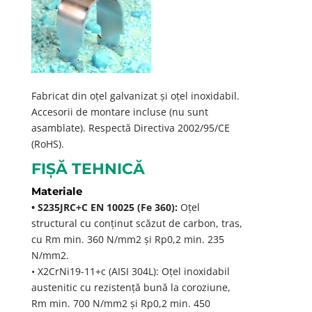
Fabricat din oțel galvanizat și oțel inoxidabil.
Accesorii de montare incluse (nu sunt
asamblate). Respectă Directiva 2002/95/CE
(RoHS).
FIȘĂ TEHNICĂ
Materiale
• S235JRC+C EN 10025 (Fe 360):
Oțel
structural cu conținut scăzut de carbon, tras,
cu Rm min. 360 N/mm2 și Rp0,2 min. 235
N/mm2.
• X2CrNi19-11+c (AISI 304L): Oțel inoxidabil
austenitic cu rezistență bună la coroziune,
Rm min. 700 N/mm2 și Rp0,2 min. 450