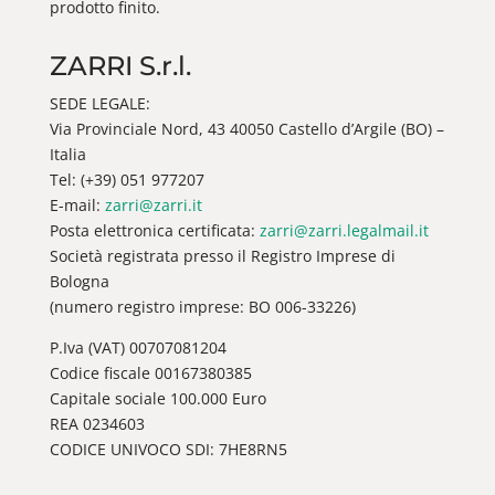
prodotto finito.
ZARRI S.r.l.
SEDE LEGALE:
Via Provinciale Nord, 43 40050 Castello d’Argile (BO) –
Italia
Tel: (+39) 051 977207
E-mail:
zarri@zarri.it
Posta elettronica certificata:
zarri@zarri.legalmail.it
Società registrata presso il Registro Imprese di
Bologna
(numero registro imprese: BO 006-33226)
P.Iva (VAT) 00707081204
Codice fiscale 00167380385
Capitale sociale 100.000 Euro
REA 0234603
CODICE UNIVOCO SDI: 7HE8RN5