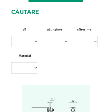
CĂUTARE
d1
a
Lungime
s
Grosime
Material