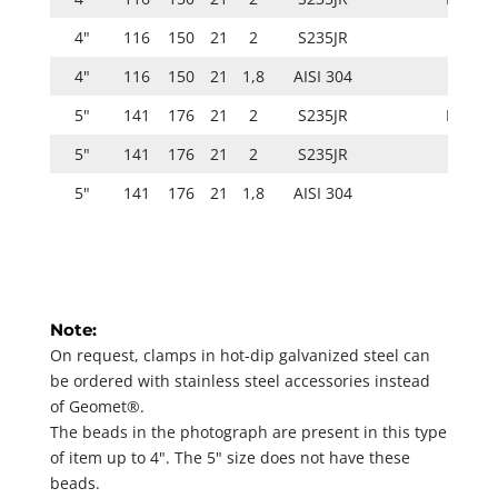
4"
116
150
21
2
S235JR
4"
116
150
21
1,8
AISI 304
5"
141
176
21
2
S235JR
ISO 20
5"
141
176
21
2
S235JR
5"
141
176
21
1,8
AISI 304
Note:
On request, clamps in hot-dip galvanized steel can
be ordered with stainless steel accessories instead
of Geomet®.
The beads in the photograph are present in this type
of item up to 4". The 5" size does not have these
beads.