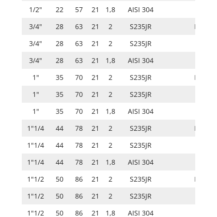
1/2"
22
57
21
1,8
AISI 304
3/4"
28
63
21
2
S235JR
ISO 20
3/4"
28
63
21
2
S235JR
3/4"
28
63
21
1,8
AISI 304
1"
35
70
21
2
S235JR
ISO 20
1"
35
70
21
2
S235JR
1"
35
70
21
1,8
AISI 304
1"1/4
44
78
21
2
S235JR
ISO 20
1"1/4
44
78
21
2
S235JR
1"1/4
44
78
21
1,8
AISI 304
1"1/2
50
86
21
2
S235JR
ISO 20
1"1/2
50
86
21
2
S235JR
1"1/2
50
86
21
1,8
AISI 304