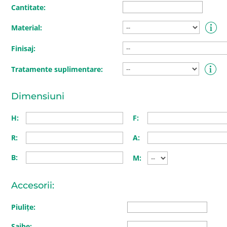
Cantitate:
Material:
Finisaj:
Tratamente suplimentare:
Dimensiuni
H:
F:
R:
A:
B:
M:
Accesorii:
Piulițe:
Șaibe: