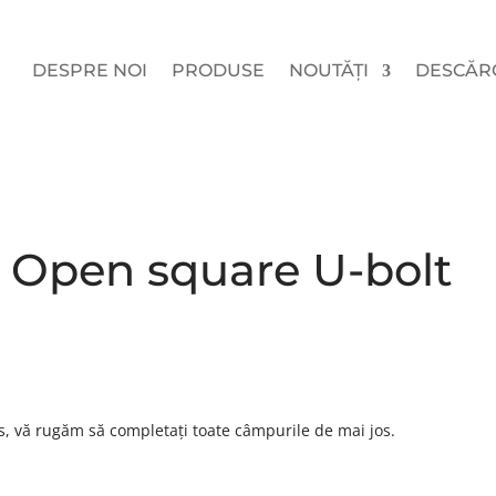
DESPRE NOI
PRODUSE
NOUTĂȚI
DESCĂR
 Open square U-bolt
s, vă rugăm să completați toate câmpurile de mai jos.