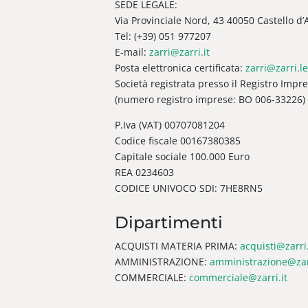
SEDE LEGALE:
Via Provinciale Nord, 43 40050 Castello d’Ar
Tel: (+39) 051 977207
E-mail:
zarri@zarri.it
Posta elettronica certificata:
zarri@zarri.le
Società registrata presso il Registro Impr
(numero registro imprese: BO 006-33226)
P.Iva (VAT) 00707081204
Codice fiscale 00167380385
Capitale sociale 100.000 Euro
REA 0234603
CODICE UNIVOCO SDI: 7HE8RN5
Dipartimenti
ACQUISTI MATERIA PRIMA:
acquisti@zarri.
AMMINISTRAZIONE:
amministrazione@zarr
COMMERCIALE:
commerciale@zarri.it