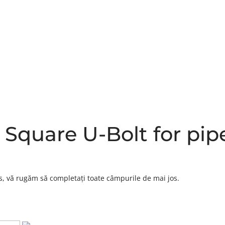
DESPRE NOI
PRODUSE
NOUTĂȚI
DESCĂR
 Square U-Bolt for pi
s, vă rugăm să completați toate câmpurile de mai jos.