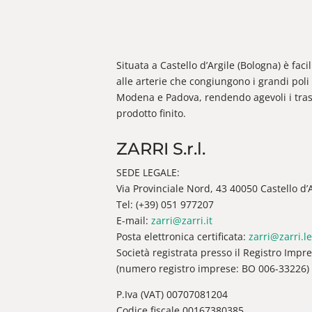
Situata a Castello d’Argile (Bologna) è fac
alle arterie che congiungono i grandi poli 
Modena e Padova, rendendo agevoli i trasp
prodotto finito.
ZARRI S.r.l.
SEDE LEGALE:
Via Provinciale Nord, 43 40050 Castello d’Ar
Tel: (+39) 051 977207
E-mail:
zarri@zarri.it
Posta elettronica certificata:
zarri@zarri.le
Società registrata presso il Registro Impr
(numero registro imprese: BO 006-33226)
P.Iva (VAT) 00707081204
Codice fiscale 00167380385