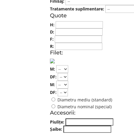
Finisaj:
Tratamente suplimentare:
Quote
H:
D:
F:
R:
Filet:
M:
DF:
M:
DF:
Diametru mediu (standard)
Diametru nominal (special)
Accesorii:
Piulițe:
Șaibe: