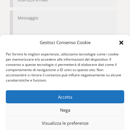
Gestisci Consenso Cookie
Per fornire le migliori esperienze, utilizziamo tecnologie come i cookie
per memorizzare e/o accedere alle informazioni del dispositivo. Il
Consenso Privacy
consenso a queste tecnologie ci permetterà di elaborare dati come il
Ho preso visione della vostra Informativa sulla
comportamento di navigazione o ID unici su questo sito. Non
acconsentire o ritirare il consenso può influire negativamente su alcune
Privacy
caratteristiche e funzioni.
=
4 + 6
Contattaci
Accetta
Nega
Cookie Policy
|
Privacy Policy
|
Condizioni generali di
vendita
Visualizza le preferenze