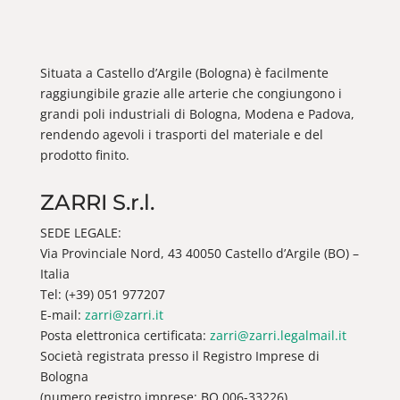
Situata a Castello d’Argile (Bologna) è facilmente
raggiungibile grazie alle arterie che congiungono i
grandi poli industriali di Bologna, Modena e Padova,
rendendo agevoli i trasporti del materiale e del
prodotto finito.
ZARRI S.r.l.
SEDE LEGALE:
Via Provinciale Nord, 43 40050 Castello d’Argile (BO) –
Italia
Tel: (+39) 051 977207
E-mail:
zarri@zarri.it
Posta elettronica certificata:
zarri@zarri.legalmail.it
Società registrata presso il Registro Imprese di
Bologna
(numero registro imprese: BO 006-33226)