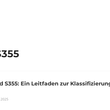
ÜBER UNS
PRODUKTE
NEWS
DOWNL
S355
 S355: Ein Leitfaden zur Klassifizierun
 2025