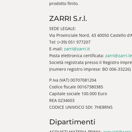
prodotto finito.
ZARRI S.r.l.
SEDE LEGALE:
Via Provinciale Nord, 43 40050 Castello d’Ar
Tel: (+39) 051 977207
E-mail:
zarri@zarri.it
Posta elettronica certificata:
zarri@zarri.le
Società registrata presso il Registro Impr
(numero registro imprese: BO 006-33226)
P.Iva (VAT) 00707081204
Codice fiscale 00167380385
Capitale sociale 100.000 Euro
REA 0234603
CODICE UNIVOCO SDI: 7HE8RN5
Dipartimenti
ACQUISTI MATERIA PRIMA:
acquisti@zarri.