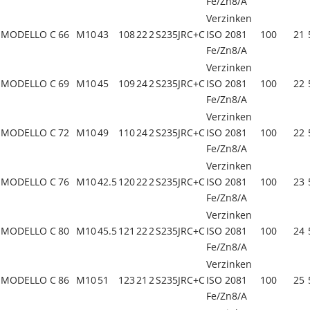
Fe/Zn8/A
Verzinken
MODELLO C
66
M10
43
108
22
2
S235JRC+C
ISO 2081
100
21
Fe/Zn8/A
Verzinken
MODELLO C
69
M10
45
109
24
2
S235JRC+C
ISO 2081
100
22
Fe/Zn8/A
Verzinken
MODELLO C
72
M10
49
110
24
2
S235JRC+C
ISO 2081
100
22
Fe/Zn8/A
Verzinken
MODELLO C
76
M10
42.5
120
22
2
S235JRC+C
ISO 2081
100
23
Fe/Zn8/A
Verzinken
MODELLO C
80
M10
45.5
121
22
2
S235JRC+C
ISO 2081
100
24
Fe/Zn8/A
Verzinken
MODELLO C
86
M10
51
123
21
2
S235JRC+C
ISO 2081
100
25
Fe/Zn8/A