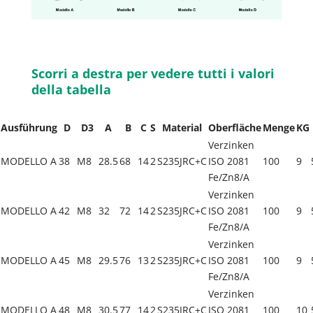
Scorri a destra per vedere tutti i valori
della tabella
Ausführung
D
D3
A
B
C
S
Material
Oberfläche
Menge
KG
Verzinken
MODELLO A
38
M8
28.5
68
14
2
S235JRC+C
ISO 2081
100
9
Fe/Zn8/A
Verzinken
MODELLO A
42
M8
32
72
14
2
S235JRC+C
ISO 2081
100
9
Fe/Zn8/A
Verzinken
MODELLO A
45
M8
29.5
76
13
2
S235JRC+C
ISO 2081
100
9
Fe/Zn8/A
Verzinken
MODELLO A
48
M8
30.5
77
14
2
S235JRC+C
ISO 2081
100
10