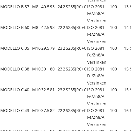
MODELLO B
57
M8
40.5
93
24
2
S235JRC+C
ISO 2081
100
13
Fe/Zn8/A
Verzinken
MODELLO B
60
M8
42.5
93
22
2
S235JRC+C
ISO 2081
100
14
Fe/Zn8/A
Verzinken
MODELLO C
35
M10
29.5
79
23
2
S235JRC+C
ISO 2081
100
15
Fe/Zn8/A
Verzinken
MODELLO C
38
M10
30
80
23
2
S235JRC+C
ISO 2081
100
15
Fe/Zn8/A
Verzinken
MODELLO C
40
M10
32.5
81
23
2
S235JRC+C
ISO 2081
100
15
Fe/Zn8/A
Verzinken
MODELLO C
43
M10
37.5
82
22
2
S235JRC+C
ISO 2081
100
16
Fe/Zn8/A
Verzinken