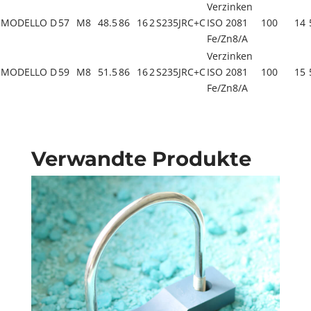
Verzinken
MODELLO D
57
M8
48.5
86
16
2
S235JRC+C
ISO 2081
100
14
Fe/Zn8/A
Verzinken
MODELLO D
59
M8
51.5
86
16
2
S235JRC+C
ISO 2081
100
15
Fe/Zn8/A
Verwandte Produkte