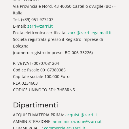
Via Provinciale Nord, 43 40050 Castello d’Argile (BO) –
Italia
Tel: (+39) 051 977207
E-mail:
zarri@zarri.it
Posta elettronica certificata:
zarri@zarri.legalmail.it
Società registrata presso il Registro Imprese di
Bologna
(numero registro imprese: BO 006-33226)
P.Iva (VAT) 00707081204
Codice fiscale 00167380385
Capitale sociale 100.000 Euro
REA 0234603
CODICE UNIVOCO SDI: 7HE8RN5
Dipartimenti
ACQUISTI MATERIA PRIMA:
acquisti@zarri.it
AMMINISTRAZIONE:
amministrazione@zarri.it
COMMERCIALE:
commerciale@zarri.it