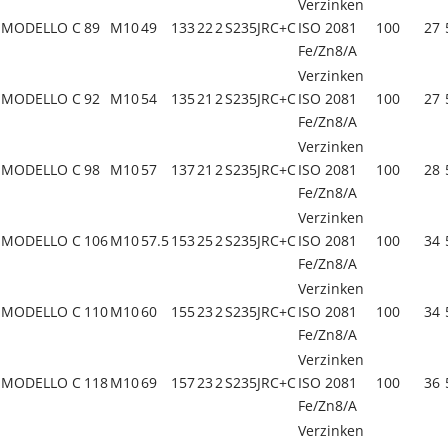
Verzinken
MODELLO C
89
M10
49
133
22
2
S235JRC+C
ISO 2081
100
27
Fe/Zn8/A
Verzinken
MODELLO C
92
M10
54
135
21
2
S235JRC+C
ISO 2081
100
27
Fe/Zn8/A
Verzinken
MODELLO C
98
M10
57
137
21
2
S235JRC+C
ISO 2081
100
28
Fe/Zn8/A
Verzinken
MODELLO C
106
M10
57.5
153
25
2
S235JRC+C
ISO 2081
100
34
Fe/Zn8/A
Verzinken
MODELLO C
110
M10
60
155
23
2
S235JRC+C
ISO 2081
100
34
Fe/Zn8/A
Verzinken
MODELLO C
118
M10
69
157
23
2
S235JRC+C
ISO 2081
100
36
Fe/Zn8/A
Verzinken