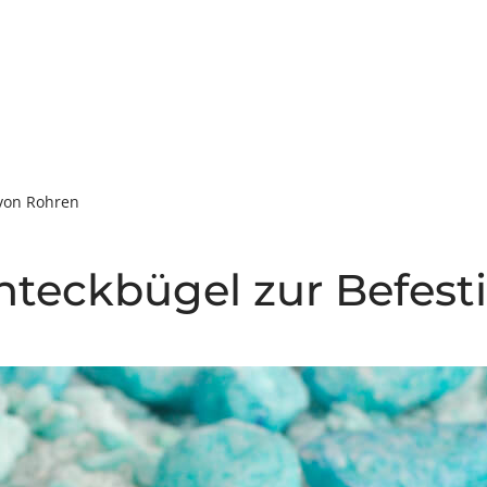
ÜBER UNS
PRODUKTE
NEWS
DOWNL
 von Rohren
hteckbügel zur Befest