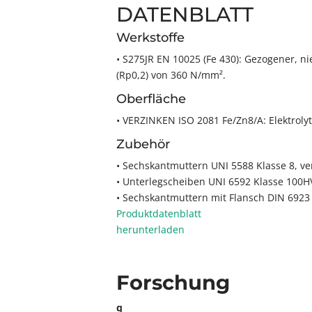
DATENBLATT
Werkstoffe
• S275JR EN 10025 (Fe 430): Gezogener, n
(Rp0,2) von 360 N/mm².
Oberfläche
• VERZINKEN ISO 2081 Fe/Zn8/A: Elektrolyt
Zubehör
• Sechskantmuttern UNI 5588 Klasse 8, ver
• Unterlegscheiben UNI 6592 Klasse 100HV
• Sechskantmuttern mit Flansch DIN 6923 K
Produktdatenblatt
herunterladen
Forschung
q