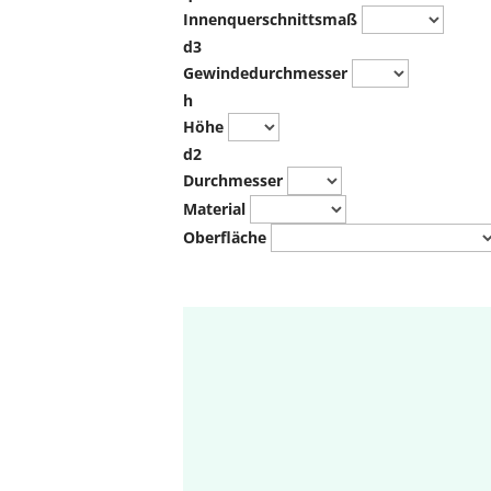
Innenquerschnittsmaß
d3
Gewindedurchmesser
h
Höhe
d2
Durchmesser
Material
Oberfläche