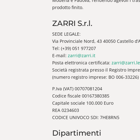
Modena e Padova, rendendo agevoli i trasp
prodotto finito.
ZARRI S.r.l.
SEDE LEGALE:
Via Provinciale Nord, 43 40050 Castello d’Ar
Tel: (+39) 051 977207
E-mail:
zarri@zarri.it
Posta elettronica certificata:
zarri@zarri.le
Società registrata presso il Registro Impr
(numero registro imprese: BO 006-33226)
P.Iva (VAT) 00707081204
Codice fiscale 00167380385
Capitale sociale 100.000 Euro
REA 0234603
CODICE UNIVOCO SDI: 7HE8RN5
Dipartimenti