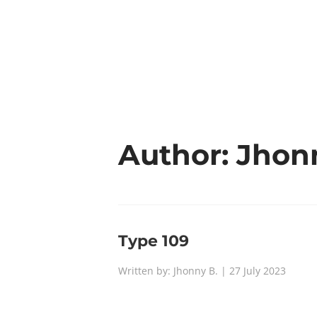
ABO
Author:
Jhon
Type 109
Written by: Jhonny B. | 27 July 2023